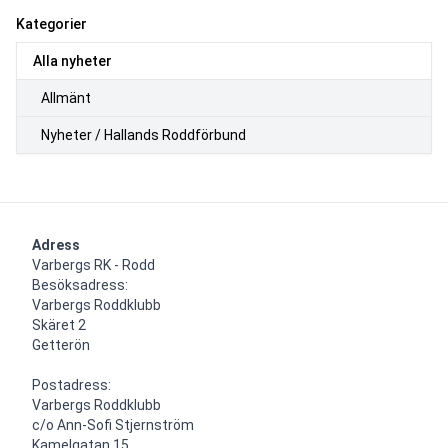
Kategorier
Alla nyheter
Allmänt
Nyheter / Hallands Roddförbund
Adress
Varbergs RK - Rodd

Besöksadress:

Varbergs Roddklubb

Skäret 2

Getterön

Postadress:

Varbergs Roddklubb

c/o Ann-Sofi Stjernström

Kamelgatan 15
